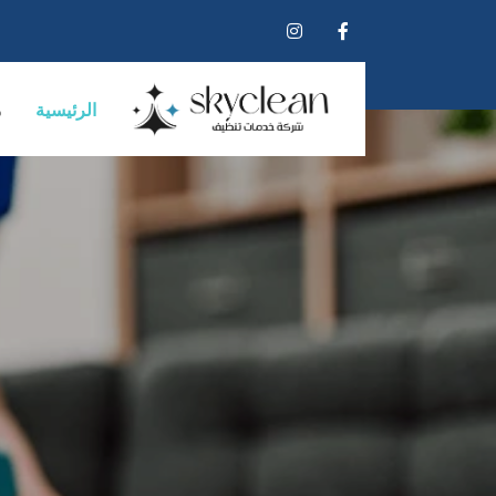
الرئيسية
م
سا