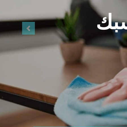
اتصل بنا
22237001
ف