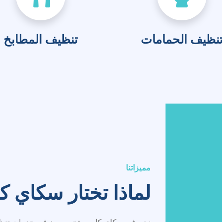
مميزاتنا
لماذا تختار سكاي ك
نحن في سكاي كلين متخصصون في خدمات تنظيف 
جميع أنحاء الكويت. سواء كنت بحاجة إلى تنظيف
فإن فريقنا المتمرس يضمن النظافة والدقة ورضا الع
العائلات والشركات، مع لمسة احترافية مميزة.
500
تناسبك
عملاء سعداء
24/7
حجوزات مرنة