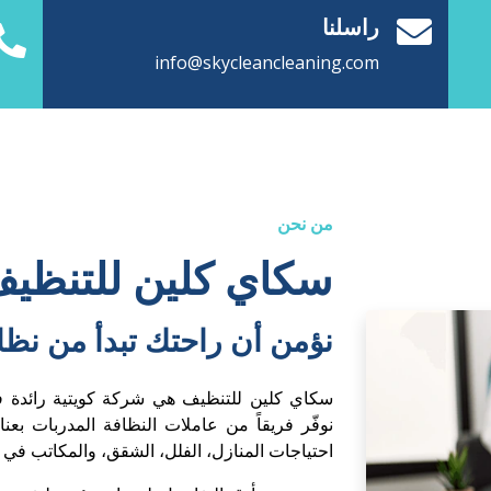
نؤمن أن راحتك تبدأ من نظا
سكاي كلين للتنظيف هي شركة كويتية رائدة ف
نوفّر فريقاً من عاملات النظافة المدربات بعن
احتياجات المنازل، الفلل، الشقق، والمكاتب في
نحن نهتم بأدق التفاصيل لضمان بيئة نظيفة وص
بالساعة أو حسب الطلب بكل سهولة عبر الهاتف أ
عاملات نظافة موثوقات ومدربات
مرونة في المواعيد والحجز الفوري
احجز الآن