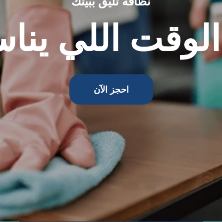
احجز الآن
راسلنا
info@skycleancleaning.com
من نحن
سكاي كلين للتنظي