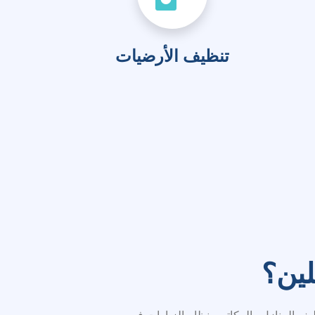
لين؟
المنازل والمكاتب بنظام الزيارات في
 عميق، أو تنظيف يومي، أو خدمة لمرة واحدة،
ملاء. نُقدِّم خدماتنا بثقة لعدد كبير من
100%
رضا مضمون
50
عمال نظافة مدربون