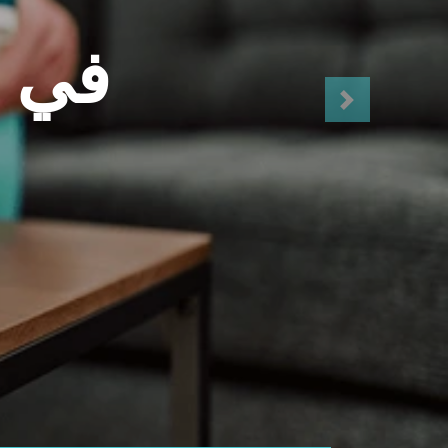
موقعنا
الكويت - حولي - شارع ابن خلدون - مجمع
صباح