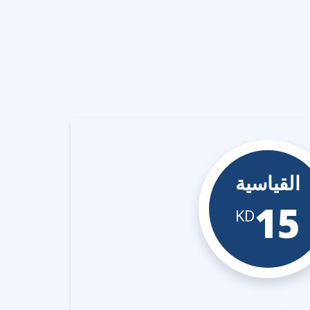
القياسية
15
KD