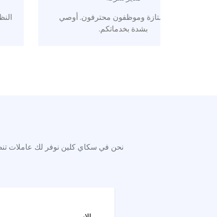
رفون. أوصي
النظافة كانت مثالية! شكراً لكم على المص
والالتزام.
نحن في سكاي كلين نوفر لك عاملات تنظي
الاسم