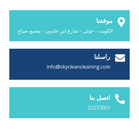
موقعنا
الكويت - حولي - شارع ابن خلدون - مجمع صباح
راسلنا
info@skycleancleaning.com
اتصل بنا
22237001