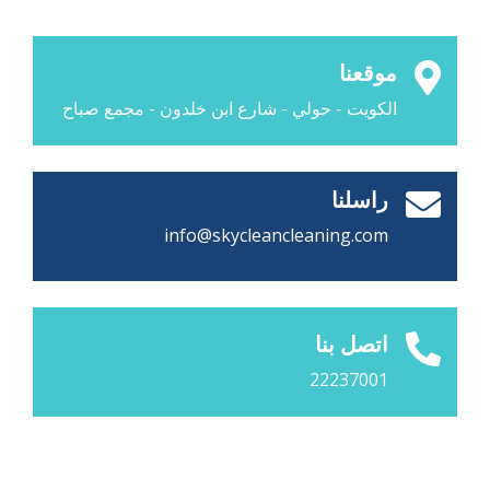
موقعنا
الكويت - حولي - شارع ابن خلدون - مجمع صباح
راسلنا
info@skycleancleaning.com
اتصل بنا
22237001