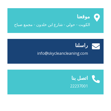
موقعنا
الكويت - حولي - شارع ابن خلدون - مجمع صباح
راسلنا
info@skycleancleaning.com
اتصل بنا
22237001